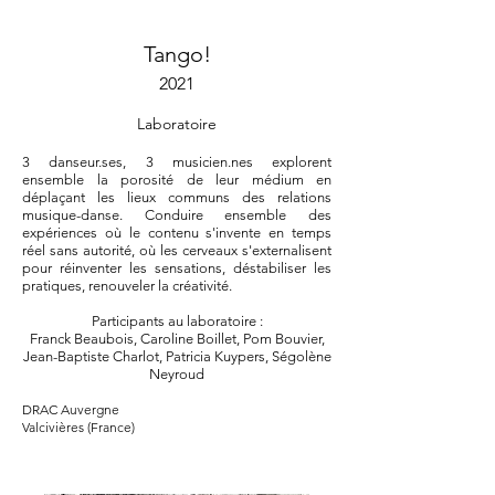
Tango!
2021
Laboratoire
3 danseur.ses, 3 musicien.nes explorent
ensemble la porosité de leur médium en
d
éplaçant les lieux communs des relations
musique-danse. Conduire ensemble des
expériences où le contenu s'invente en temps
réel sans autorité, où les cerveaux s'externalisent
pour réinventer les sensations, déstabiliser les
pratiques, renouveler la créativité.
Participants au laboratoire :
Franck Beaubois, Caroline Boillet, Pom Bouvier,
Jean-Baptiste Charlot, Patricia Kuypers, Ségolène
Neyroud
DRAC Auvergne
Valcivières (France)