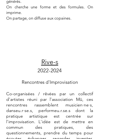
générés.
On cherche une forme et des formules. On
imprime.
On partage, on diffuse aux copaines.
Rive-s
20
22-2024
Rencontres d'Improvisation
Co-organisées / rêvées par un collectif
d’artistes réuni par l’association Mû, ces
rencontres rassemblent musicien·ne·s,
danseu.r·se.s, performeu.r.se.s dont la
pratique artistique est centrée sur
l'improvisation. L'idée est de mettre en
commun des pratiques, des
questionnements, prendre du temps pour
écouter, échanger, regarder, inventer,