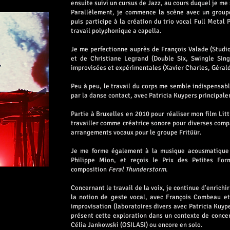
ensuite suivi un cursus de Jazz, au cours duquel je me 
Parallèlement, je commence la scène avec un groupe
puis participe à la création du trio vocal Full Metal 
travail polyphonique a capella.
Je me perfectionne auprès de François Valade (Studi
et de Christiane Legrand (Double Six, Swingle Sin
improvisées et expérimentales (Xavier Charles, Gérald
Peu à peu, le travail du corps me semble indispensab
par la danse contact, avec Patricia Kuypers principal
Partie à Bruxelles en 2010 pour réaliser mon film Litt
travailler comme créatrice sonore pour diverses compa
arrangements vocaux pour le groupe Fritüür.
Je me forme également à la musique acousmatique 
Philippe Mion, et reçois le Prix des Petites F
composition
Feral Thunderstorm
.
Concernant le travail de la voix, je continue d'enrichi
la notion de geste vocal, avec François Combeau et
improvisation (laboratoires divers avec Patricia Kuyp
présent cette exploration dans un contexte de conce
Célia Jankowski (OSILASI) ou encore en solo.